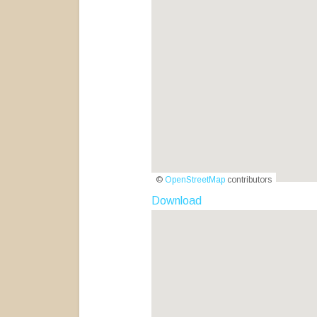
©
OpenStreetMap
contributors
Download