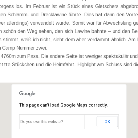
rgens los. Im Februar ist ein Stück eines Gletschers abgebr
igen Schlamm- und Drecklawine führte. Dies hat dann den Vortei
er allerdings) verwandelt wurde. Somit war für Abwechslung g
 schön den Weg sehen, den sich Lawine bahnte – und den Ber
bs stimmt, weiß ich nicht, sieht dem aber verdammt ähnlich. Am
nn Camp Nummer zwei.
uf 4760m zum Pass. Die andere Seite ist weniger spektakulär u
 letzte Stückchen und die Heimfahrt. Highlight am Schluss sind
This page can't load Google Maps correctly.
OK
Do you own this website?