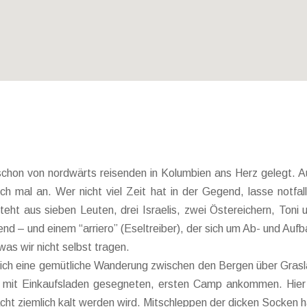
chon von nordwärts reisenden in Kolumbien ans Herz gelegt. Au
h mal an. Wer nicht viel Zeit hat in der Gegend, lasse notfall
eht aus sieben Leuten, drei Israelis, zwei Östereichern, Toni 
end – und einem “arriero” (Eseltreiber), der sich um Ab- und A
was wir nicht selbst tragen.
lich eine gemütliche Wanderung zwischen den Bergen über Grasla
r mit Einkaufsladen gesegneten, ersten Camp ankommen. Hier 
ht ziemlich kalt werden wird. Mitschleppen der dicken Socken ha