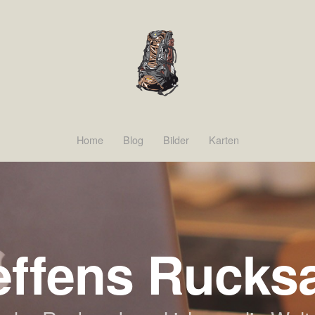
Home
Blog
Bilder
Karten
effens Rucks